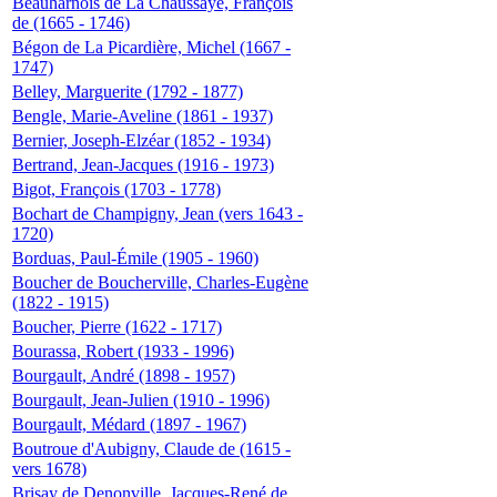
Beauharnois de La Chaussaye, François
de (1665 - 1746)
Bégon de La Picardière, Michel (1667 -
1747)
Belley, Marguerite (1792 - 1877)
Bengle, Marie-Aveline (1861 - 1937)
Bernier, Joseph-Elzéar (1852 - 1934)
Bertrand, Jean-Jacques (1916 - 1973)
Bigot, François (1703 - 1778)
Bochart de Champigny, Jean (vers 1643 -
1720)
Borduas, Paul-Émile (1905 - 1960)
Boucher de Boucherville, Charles-Eugène
(1822 - 1915)
Boucher, Pierre (1622 - 1717)
Bourassa, Robert (1933 - 1996)
Bourgault, André (1898 - 1957)
Bourgault, Jean-Julien (1910 - 1996)
Bourgault, Médard (1897 - 1967)
Boutroue d'Aubigny, Claude de (1615 -
vers 1678)
Brisay de Denonville, Jacques-René de