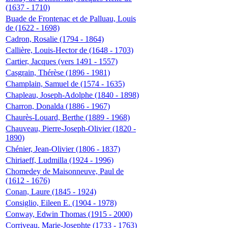
(1637 - 1710)
Buade de Frontenac et de Palluau, Louis
de (1622 - 1698)
Cadron, Rosalie (1794 - 1864)
Callière, Louis-Hector de (1648 - 1703)
Cartier, Jacques (vers 1491 - 1557)
Casgrain, Thérèse (1896 - 1981)
Champlain, Samuel de (1574 - 1635)
Chapleau, Joseph-Adolphe (1840 - 1898)
Charron, Donalda (1886 - 1967)
Chaurès-Louard, Berthe (1889 - 1968)
Chauveau, Pierre-Joseph-Olivier (1820 -
1890)
Chénier, Jean-Olivier (1806 - 1837)
Chiriaeff, Ludmilla (1924 - 1996)
Chomedey de Maisonneuve, Paul de
(1612 - 1676)
Conan, Laure (1845 - 1924)
Consiglio, Eileen E. (1904 - 1978)
Conway, Edwin Thomas (1915 - 2000)
Corriveau, Marie-Josephte (1733 - 1763)