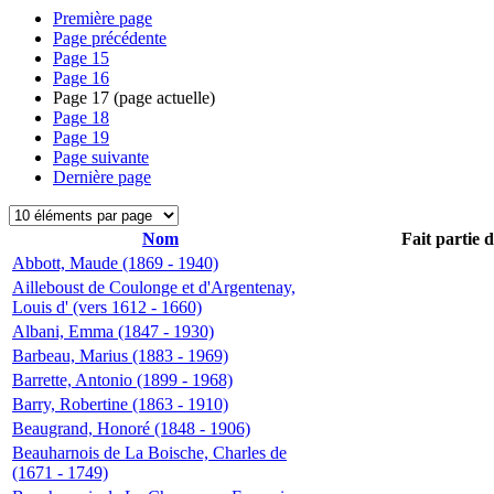
Première page
Page précédente
Page
15
Page
16
Page
17
(page actuelle)
Page
18
Page
19
Page suivante
Dernière page
Nom
Fait partie 
Abbott, Maude (1869 - 1940)
Ailleboust de Coulonge et d'Argentenay,
Louis d' (vers 1612 - 1660)
Albani, Emma (1847 - 1930)
Barbeau, Marius (1883 - 1969)
Barrette, Antonio (1899 - 1968)
Barry, Robertine (1863 - 1910)
Beaugrand, Honoré (1848 - 1906)
Beauharnois de La Boische, Charles de
(1671 - 1749)