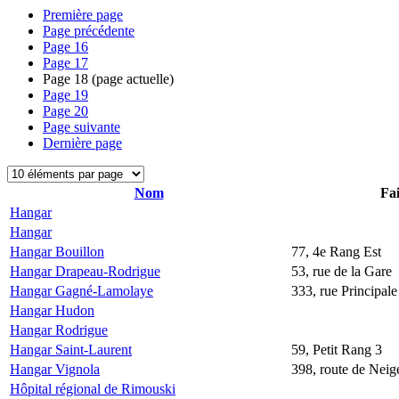
Première page
Page précédente
Page
16
Page
17
Page
18
(page actuelle)
Page
19
Page
20
Page suivante
Dernière page
Nom
Fai
Hangar
Hangar
Hangar Bouillon
77, 4e Rang Est
Hangar Drapeau-Rodrigue
53, rue de la Gare
Hangar Gagné-Lamolaye
333, rue Principale
Hangar Hudon
Hangar Rodrigue
Hangar Saint-Laurent
59, Petit Rang 3
Hangar Vignola
398, route de Neige
Hôpital régional de Rimouski