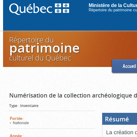
Ministère de la Cult
Répertoire du patrimoine c
Répertoire du
patrimoine
culturel du Québec
Accueil
Numérisation de la collection archéologique 
Type
:
Inventaire
Résumé
(Boi
Portée
:
ouve
Nationale
cliq
pou
La création 
ferm
Année
: