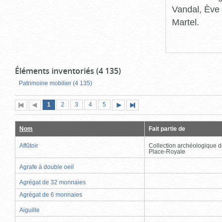
Vandal, Ève 
Martel.
Éléments inventoriés (4 135)
Patrimoine mobilier (4 135)
Page
(page
Page
Page
Page
Page
1
Première
2
Page
3
4
5
Page
Dernière
actuelle)
page
précédente
suivante
page
Nom
Fait partie de
Affûtoir
Collection archéologique d
Place-Royale
Agrafe à double oeil
Agrégat de 32 monnaies
Agrégat de 6 monnaies
Aiguille