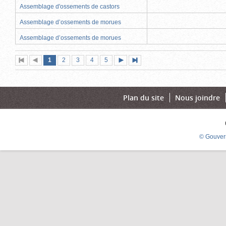
Assemblage d'ossements de castors
Assemblage d’ossements de morues
Assemblage d’ossements de morues
Page
(page
Page
Page
Page
Page
1
Première
2
Page
3
4
5
Page
Dernière
actuelle)
page
précédente
suivante
page
Plan du site
Nous joindre
© Gouver