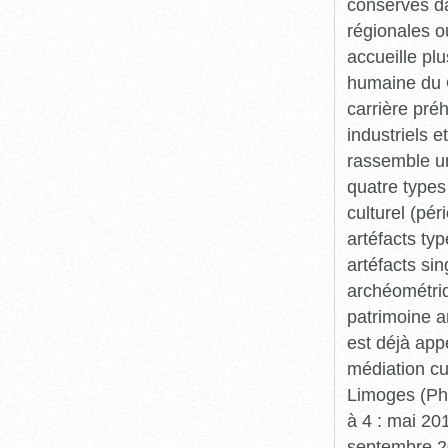
conservés da
régionales o
accueille plu
humaine du Q
carrière pré
industriels e
rassemble un
quatre types 
culturel (pér
artéfacts ty
artéfacts si
archéométriq
patrimoine a
est déjà app
médiation cu
Limoges (Pha
à 4 : mai 20
septembre 20