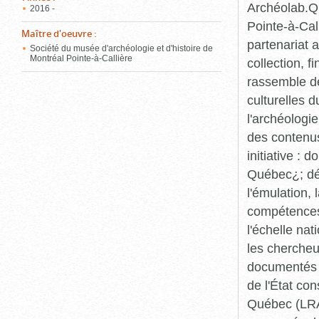
Archéolab.Qu
2016 -
Pointe-à-Call
Maître d'oeuvre
:
partenariat 
Société du musée d'archéologie et d'histoire de
Montréal Pointe-à-Callière
collection, 
rassemble de
culturelles d
l'archéologi
des contenus 
initiative :
Québec¿; dév
l'émulation,
compétences¿
l'échelle na
les chercheur
documentés p
de l'État co
Québec (LRAQ