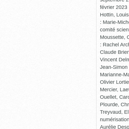
février 2023
Hottin, Loui
: Marie-Mic
comité scient
Moussette, C
: Rachel Arc
Claude Brie
Vincent Delm
Jean-Simon 
Marianne-Mar
Olivier Lort
Mercier, Lae
Ouellet, Car
Plourde, Chr
Treyvaud, El
numérisation
Aurélie Desg