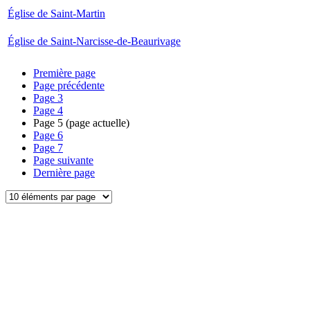
Église de Saint-Martin
Église de Saint-Narcisse-de-Beaurivage
Première page
Page précédente
Page
3
Page
4
Page
5
(page actuelle)
Page
6
Page
7
Page suivante
Dernière page