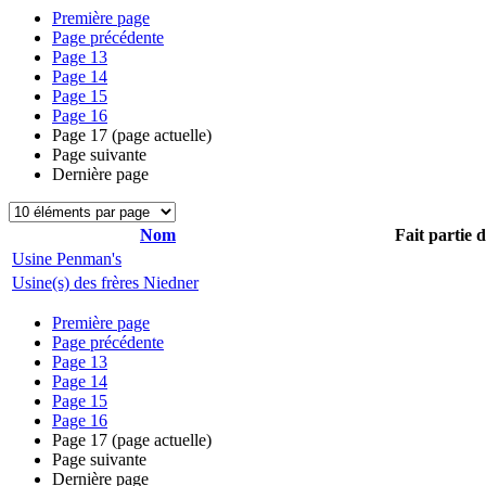
Première page
Page précédente
Page
13
Page
14
Page
15
Page
16
Page
17
(page actuelle)
Page suivante
Dernière page
Nom
Fait partie 
Usine Penman's
Usine(s) des frères Niedner
Première page
Page précédente
Page
13
Page
14
Page
15
Page
16
Page
17
(page actuelle)
Page suivante
Dernière page