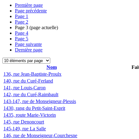
Première page
Page précédente
Page
1
Page
2
Page
3
(page actuelle)
Page
4
Page
5
Page suivante
Dernière page
Nom
Fai
136, rue Jean-Baptiste-Proulx
140, rue du Curé-Ferland
141, rue Louis-Caron
142, rue du Curé-Raimbault
143-147, rue de Monseigneur-Plessis
1430, rang du Petit-Saint-Esprit
1435, route Marie-Victorin
145, rue Denoncourt
145-149, rue La Salle
146, rue de Monseigneur-Courchesne