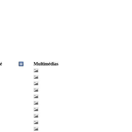
é
Multimédias