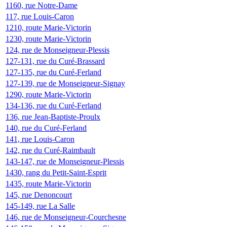
1160, rue Notre-Dame
117, rue Louis-Caron
1210, route Marie-Victorin
1230, route Marie-Victorin
124, rue de Monseigneur-Plessis
127-131, rue du Curé-Brassard
127-135, rue du Curé-Ferland
127-139, rue de Monseigneur-Signay
1290, route Marie-Victorin
134-136, rue du Curé-Ferland
136, rue Jean-Baptiste-Proulx
140, rue du Curé-Ferland
141, rue Louis-Caron
142, rue du Curé-Raimbault
143-147, rue de Monseigneur-Plessis
1430, rang du Petit-Saint-Esprit
1435, route Marie-Victorin
145, rue Denoncourt
145-149, rue La Salle
146, rue de Monseigneur-Courchesne