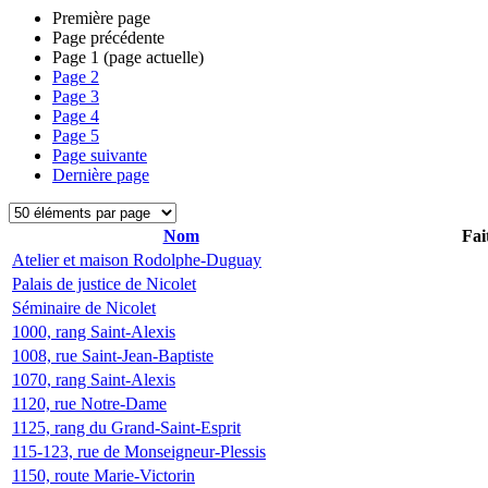
Première page
Page précédente
Page
1
(page actuelle)
Page
2
Page
3
Page
4
Page
5
Page suivante
Dernière page
Nom
Fai
Atelier et maison Rodolphe-Duguay
Palais de justice de Nicolet
Séminaire de Nicolet
1000, rang Saint-Alexis
1008, rue Saint-Jean-Baptiste
1070, rang Saint-Alexis
1120, rue Notre-Dame
1125, rang du Grand-Saint-Esprit
115-123, rue de Monseigneur-Plessis
1150, route Marie-Victorin