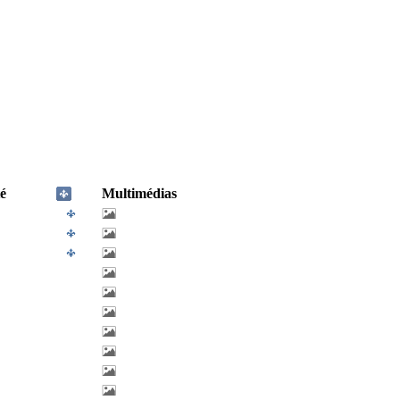
é
Multimédias