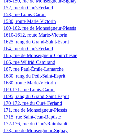
146-150, rue de Monseigneur-Signay
152, rue du Curé-Ferland
153, rue Louis-Caron
1580, route Marie-Victorin
160-162, rue de Monseigneur-Plessis
1610-1612, route Marie-Victorin
1625, rang du Grand-Saint-Esprit
164, rue du Curé-Ferland
165, rue de Monseigneur-Courchesne
166, rue Wilfrid-Camirand
167, rue Paul-Émile-Lamarche
1680, rang du Petit-Saint-Esprit
1680, route Marie-Victorin
169-171, rue Louis-Caron
1695, rang du Grand-Saint-Esprit
170-172, rue du Curé-Ferland
171, rue de Monseigneur-Plessis
1715, rue Saint-Jean-Baptiste
172-176, rue du Curé-Raimbault
173, rue de Monseigneur-Signay