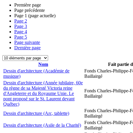
Première page
Page précédente
Page
1
(page actuelle)
Page
2
Page
3
Page
4
Page
5
Page suivante
Dernière page
Nom
Fait partie 
Dessin d'architecture (Académie de
Fonds Charles-Philippe-F
musique)
Baillairgé
Dessin d'architecture (Année jubilaire, 60e
du règne de sa Majesté Victoria reine
Fonds Charles-Philippe-F
d'Angleterre et du Royaume Unie. Le
Baillairgé
pont proposé sur le St. Laurent devant
Québec)
Fonds Charles-Philippe-F
Dessin d'architecture (Arc, tablette)
Baillairgé
Fonds Charles-Philippe-F
Dessin d'architecture (Asile de la Charité)
Baillairgé