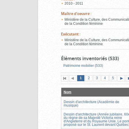
2010 - 2011
Maître d'oeuvre
:
Ministère de la Culture, des Communicati
de la Condition féminine
Exécutant
:
Ministère de la Culture, des Communicati
de la Condition féminine
Éléments inventoriés (533)
Patrimoine mobilier (533)
Page
(page
Page
Page
Page
Page
1
Première
2
Page
3
4
5
actuelle)
page
précédente
suiva
Nom
Dessin d'architecture (Académie de
musique)
Dessin d'architecture (Année jubilaire, 60
du règne de sa Majesté Victoria reine
d'Angleterre et du Royaume Unie. Le pon
proposé sur le St. Laurent devant Québec