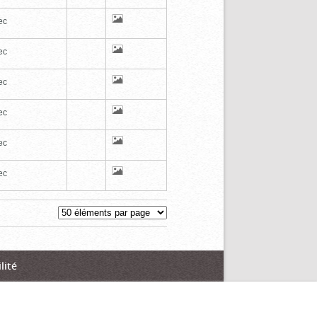
ec
ec
ec
ec
ec
ec
lité