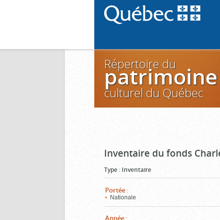
Répertoire du
patrimoine
culturel du Québec
Inventaire du fonds Charl
Type
:
Inventaire
Portée
:
Nationale
Année
: