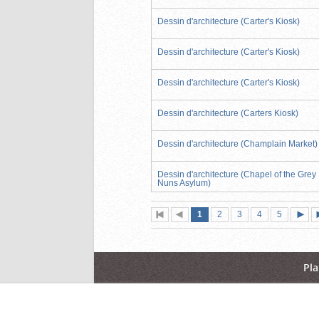
Dessin d'architecture (Carter's Kiosk)
Dessin d'architecture (Carter's Kiosk)
Dessin d'architecture (Carter's Kiosk)
Dessin d'architecture (Carters Kiosk)
Dessin d'architecture (Champlain Market)
Dessin d'architecture (Chapel of the Grey
Nuns Asylum)
Page
(page
Page
Page
Page
Page
1
Première
2
Page
3
4
5
actuelle)
page
précédente
suiva
Pla