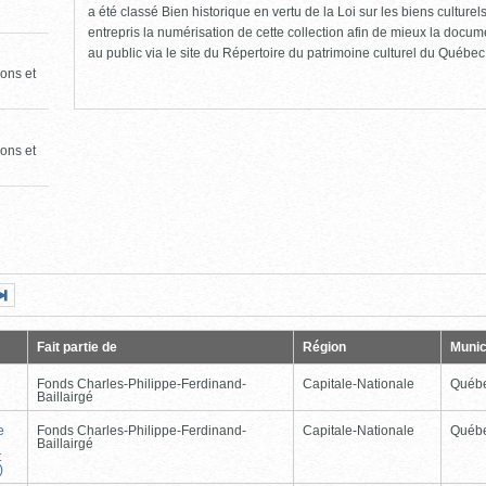
a été classé Bien historique en vertu de la Loi sur les biens culture
entrepris la numérisation de cette collection afin de mieux la docume
au public via le site du Répertoire du patrimoine culturel du Québec
ons et
ons et
Page
Dernière
nte
page
Fait partie de
Région
Munic
Fonds Charles-Philippe-Ferdinand-
Capitale-Nationale
Québ
Baillairgé
e
Fonds Charles-Philippe-Ferdinand-
Capitale-Nationale
Québ
Baillairgé
t
)