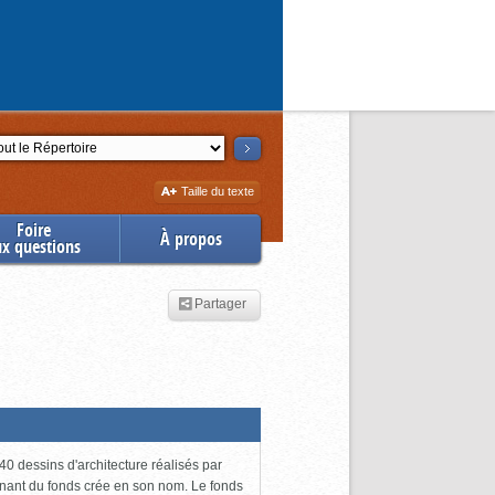
ction
Augmenter
Taille du texte
la
Foire
À propos
ux questions
Partager
0 dessins d'architecture réalisés par
enant du fonds crée en son nom. Le fonds