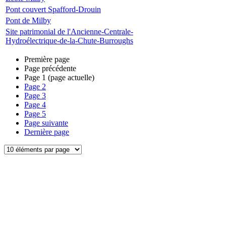
Pont couvert Spafford-Drouin
Pont de Milby
Site patrimonial de l'Ancienne-Centrale-
Hydroélectrique-de-la-Chute-Burroughs
Première page
Page précédente
Page
1
(page actuelle)
Page
2
Page
3
Page
4
Page
5
Page suivante
Dernière page