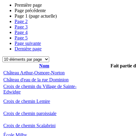
Première page
Page précédente
Page
1
(page actuelle)
Page
2
Page
3
Page
4
Page
5
Page suivante
Dernière page
Nom
Fait partie 
Château Arthur-Osmore-Norton
Château d'eau de la rue Dominion
Croix de chemin du Village de Sainte-
Edwidge
Croix de chemin Lemire
Croix de chemin paroissiale
Croix de chemin Scalabrini
École Milby