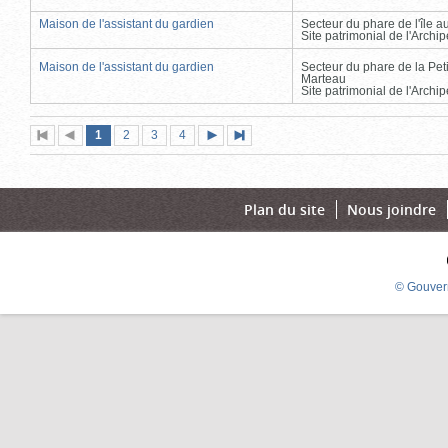
Maison de l'assistant du gardien
Secteur du phare de l'île 
Site patrimonial de l'Arch
Maison de l'assistant du gardien
Secteur du phare de la Peti
Marteau
Site patrimonial de l'Arch
Page
(page
Page
Page
Page
1
Première
2
Page
3
4
Page
Dernière
actuelle)
page
précédente
suivante
page
Plan du site
Nous joindre
© Gouver