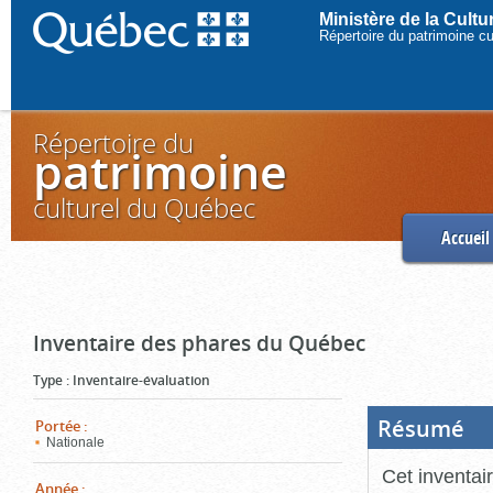
Ministère de la Cult
Répertoire du patrimoine c
Répertoire du
patrimoine
culturel du Québec
Accueil
Inventaire des phares du Québec
Type
:
Inventaire-évaluation
Résumé
(Boi
Portée
:
ouve
Nationale
cliq
pou
Cet inventai
ferm
Année
: