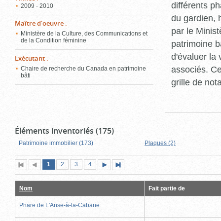
différents p
2009 - 2010
du gardien, 
Maître d'oeuvre
:
par le Minis
Ministère de la Culture, des Communications et
de la Condition féminine
patrimoine b
d'évaluer la
Exécutant
:
associés. Ce
Chaire de recherche du Canada en patrimoine
bâti
grille de not
Éléments inventoriés (175)
Patrimoine immobilier (173)
Plaques (2)
Page
(page
Page
Page
Page
1
Première
2
Page
3
4
Page
Dernière
actuelle)
page
précédente
suivante
page
Nom
Fait partie de
Phare de L'Anse-à-la-Cabane