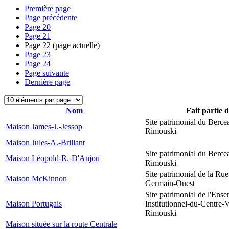
Première page
Page précédente
Page
20
Page
21
Page
22
(page actuelle)
Page
23
Page
24
Page suivante
Dernière page
Nom
Fait partie 
Site patrimonial du Berce
Maison James-J.-Jessop
Rimouski
Maison Jules-A.-Brillant
Site patrimonial du Berce
Maison Léopold-R.-D'Anjou
Rimouski
Site patrimonial de la Rue
Maison McKinnon
Germain-Ouest
Site patrimonial de l'Ens
Maison Portugais
Institutionnel-du-Centre-V
Rimouski
Maison située sur la route Centrale