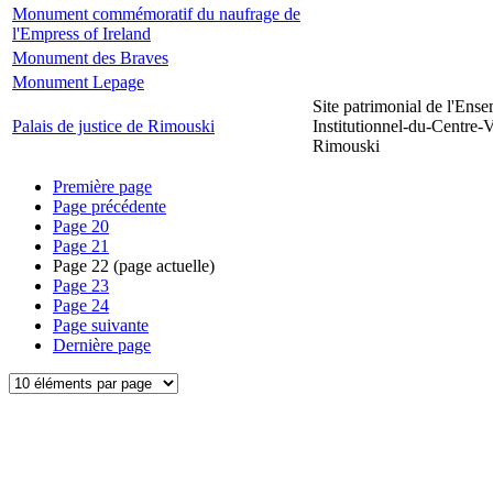
Monument commémoratif du naufrage de
l'Empress of Ireland
Monument des Braves
Monument Lepage
Site patrimonial de l'Ens
Palais de justice de Rimouski
Institutionnel-du-Centre-V
Rimouski
Première page
Page précédente
Page
20
Page
21
Page
22
(page actuelle)
Page
23
Page
24
Page suivante
Dernière page