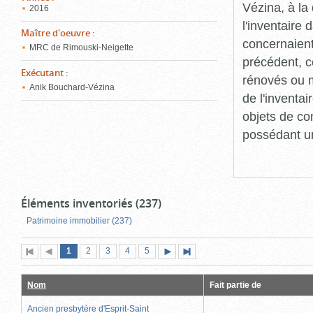
Vézina, à l
2016
l'inventaire
Maître d'oeuvre
:
concernaient
MRC de Rimouski-Neigette
précédent, c
Exécutant
:
rénovés ou m
Anik Bouchard-Vézina
de l'inventa
objets de co
possédant un
Éléments inventoriés (237)
Patrimoine immobilier (237)
Page
(page
Page
Page
Page
Page
1
Première
2
Page
3
4
5
Page
Dernière
actuelle)
page
précédente
suivante
page
Nom
Fait partie de
Ancien presbytère d'Esprit-Saint