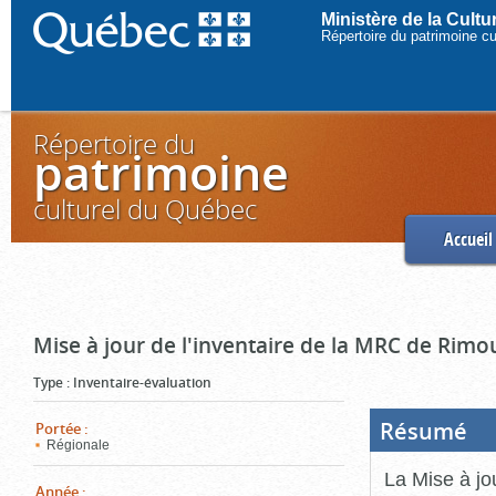
Ministère de la Cult
Répertoire du patrimoine c
Répertoire du
patrimoine
culturel du Québec
Accueil
Mise à jour de l'inventaire de la MRC de Rimo
Type
:
Inventaire-évaluation
Résumé
(Boi
Portée
:
ouve
Régionale
cliq
pou
La Mise à jo
ferm
Année
: