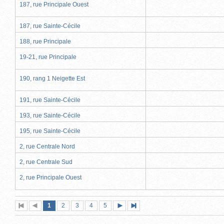
187, rue Principale Ouest
187, rue Sainte-Cécile
188, rue Principale
19-21, rue Principale
190, rang 1 Neigette Est
191, rue Sainte-Cécile
193, rue Sainte-Cécile
195, rue Sainte-Cécile
2, rue Centrale Nord
2, rue Centrale Sud
2, rue Principale Ouest
Page
(page
Page
Page
Page
Page
1
Première
2
Page
3
4
5
Page
Dernière
actuelle)
page
précédente
suivante
page