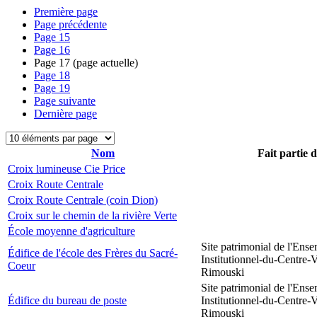
Première page
Page précédente
Page
15
Page
16
Page
17
(page actuelle)
Page
18
Page
19
Page suivante
Dernière page
Nom
Fait partie 
Croix lumineuse Cie Price
Croix Route Centrale
Croix Route Centrale (coin Dion)
Croix sur le chemin de la rivière Verte
École moyenne d'agriculture
Site patrimonial de l'Ens
Édifice de l'école des Frères du Sacré-
Institutionnel-du-Centre-V
Coeur
Rimouski
Site patrimonial de l'Ens
Édifice du bureau de poste
Institutionnel-du-Centre-V
Rimouski