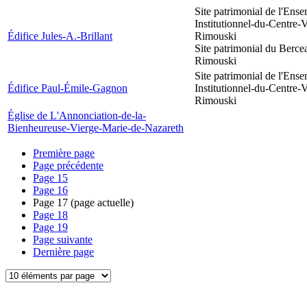
Site patrimonial de l'Ens
Institutionnel-du-Centre-V
Édifice Jules-A.-Brillant
Rimouski
Site patrimonial du Berce
Rimouski
Site patrimonial de l'Ens
Édifice Paul-Émile-Gagnon
Institutionnel-du-Centre-V
Rimouski
Église de L'Annonciation-de-la-
Bienheureuse-Vierge-Marie-de-Nazareth
Première page
Page précédente
Page
15
Page
16
Page
17
(page actuelle)
Page
18
Page
19
Page suivante
Dernière page