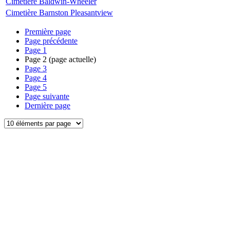
Cimetière Baldwin-Wheeler
Cimetière Barnston Pleasantview
Première page
Page précédente
Page
1
Page
2
(page actuelle)
Page
3
Page
4
Page
5
Page suivante
Dernière page