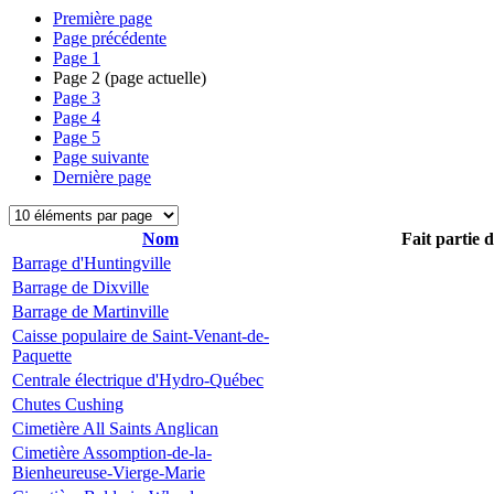
Première page
Page précédente
Page
1
Page
2
(page actuelle)
Page
3
Page
4
Page
5
Page suivante
Dernière page
Nom
Fait partie 
Barrage d'Huntingville
Barrage de Dixville
Barrage de Martinville
Caisse populaire de Saint-Venant-de-
Paquette
Centrale électrique d'Hydro-Québec
Chutes Cushing
Cimetière All Saints Anglican
Cimetière Assomption-de-la-
Bienheureuse-Vierge-Marie