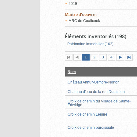
2019
Maître d'oeuvre
:
MRC de Coaticook
Éléments inventoriés (198)
Patrimoine immobilier (162)
Page
(page
Page
Page
Page
1
Première
2
Page
3
4
actuelle)
page
précédente
suivante
page
Nom
Château Arthur-Osmore-Norton
Château d'eau de la rue Dominion
Croix de chemin du Village de Sainte-
Edwidge
Croix de chemin Lemire
Croix de chemin paroissiale