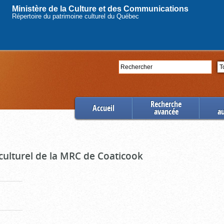
Ministère de la Culture et des Communications
Répertoire du patrimoine culturel du Québec
Rechercher
Se
Recherche
Accueil
avancée
a
culturel de la MRC de Coaticook