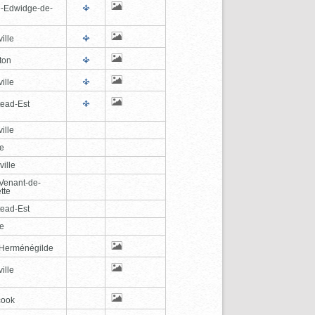
e-Edwidge-de-
n
ille
ton
ille
tead-Est
ille
le
ville
-Venant-de-
tte
tead-Est
le
-Herménégilde
ille
cook