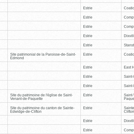
Estrie
Coati
Estrie
Comp
Estrie
Comp
Estrie
Dixvil
Estrie
Stans
Site patrimonial de la Paroisse-de-Saint-
Estrie
Coati
Edmond
Estrie
East 
Estrie
Saint
Estrie
Saint
Site du patrimoine de l'église de Saint-
Estrie
Saint
Venant-de-Paquette
Paque
Site du patrimoine du canton de Sainte-
Estrie
Saint
Edwidge-de-Clifton
Clifto
Estrie
Dixvil
Estrie
Comp