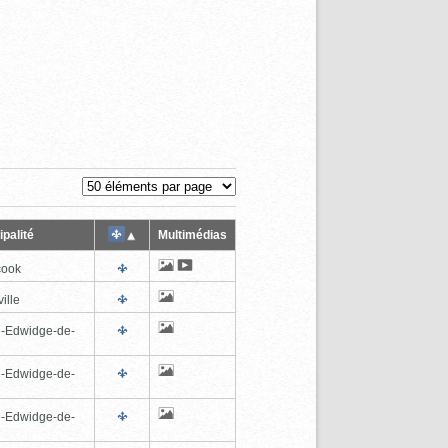
palité
Multimédias
cook
ille
e-Edwidge-de-
n
e-Edwidge-de-
n
e-Edwidge-de-
n