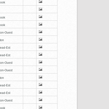
cook
cook
cook
ton-Ouest
ton
tead-Est
tead-Est
ton-Ouest
ton-Ouest
ton
tead-Est
tead-Est
ton-Ouest
cook