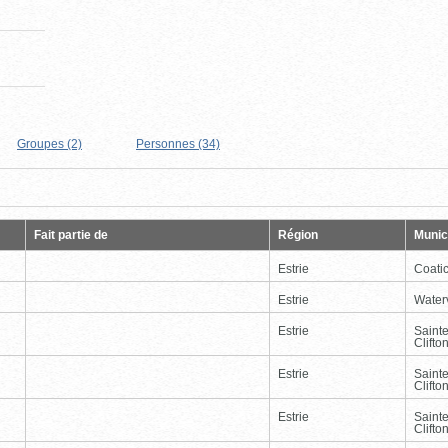
Groupes (2)
Personnes (34)
Page
Dernière
Fait partie de
Région
Munici
Estrie
Coati
Estrie
Waterv
Estrie
Saint
Clifto
Estrie
Saint
Clifto
Estrie
Saint
Clifto