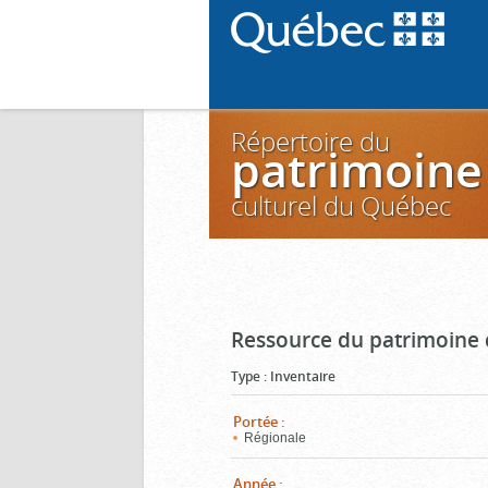
Répertoire du
patrimoine
culturel du Québec
Ressource du patrimoine 
Type
:
Inventaire
Portée
:
Régionale
Année
: