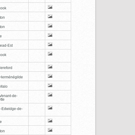
cook
ton
ton
le
tead-Est
cook
Hereford
-Herménégilde
-Malo
-Venant-de-
tte
e-Edwidge-de-
n
le
ton