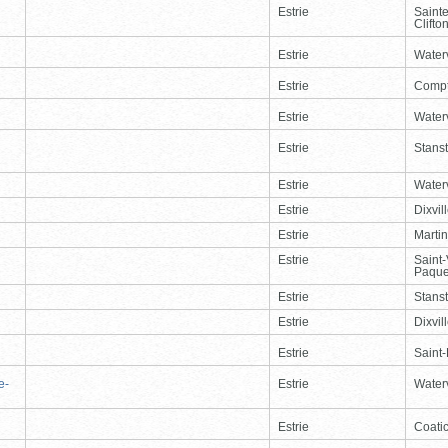
Estrie
Saint
Clifto
Estrie
Waterv
Estrie
Comp
Estrie
Waterv
Estrie
Stans
Estrie
Waterv
Estrie
Dixvil
Estrie
Martin
Estrie
Saint
Paque
Estrie
Stans
Estrie
Dixvil
Estrie
Saint
e-
Estrie
Waterv
Estrie
Coati