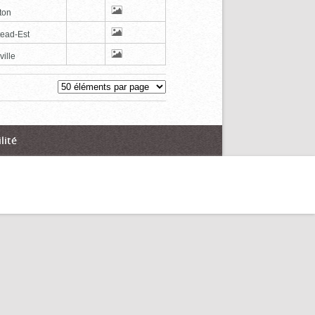
ton
tead-Est
ville
lité