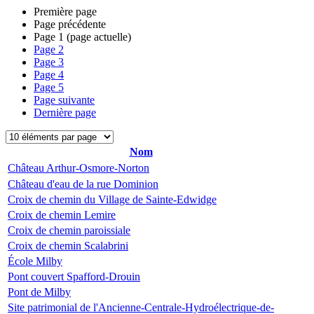
Première page
Page précédente
Page
1
(page actuelle)
Page
2
Page
3
Page
4
Page
5
Page suivante
Dernière page
Nom
Château Arthur-Osmore-Norton
Château d'eau de la rue Dominion
Croix de chemin du Village de Sainte-Edwidge
Croix de chemin Lemire
Croix de chemin paroissiale
Croix de chemin Scalabrini
École Milby
Pont couvert Spafford-Drouin
Pont de Milby
Site patrimonial de l'Ancienne-Centrale-Hydroélectrique-de-