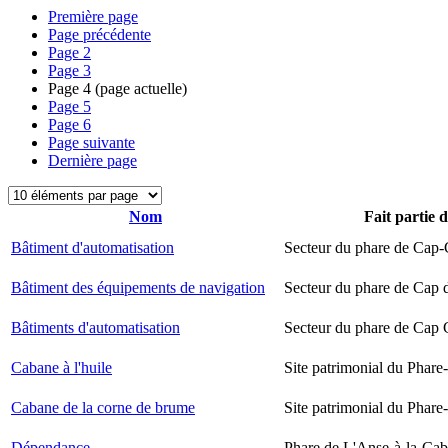
Première page
Page précédente
Page
2
Page
3
Page
4
(page actuelle)
Page
5
Page
6
Page suivante
Dernière page
Nom
Fait partie 
Bâtiment d'automatisation
Secteur du phare de Cap-
Bâtiment des équipements de navigation
Secteur du phare de Cap 
Bâtiments d'automatisation
Secteur du phare de Cap
Cabane à l'huile
Site patrimonial du Phare-
Cabane de la corne de brume
Site patrimonial du Phare-
Dépendance
Phare de L'Anse-à-la-Ca