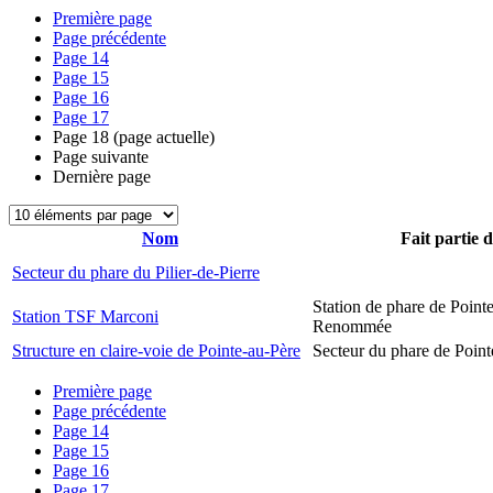
Première page
Page précédente
Page
14
Page
15
Page
16
Page
17
Page
18
(page actuelle)
Page suivante
Dernière page
Nom
Fait partie 
Secteur du phare du Pilier-de-Pierre
Station de phare de Pointe
Station TSF Marconi
Renommée
Structure en claire-voie de Pointe-au-Père
Secteur du phare de Point
Première page
Page précédente
Page
14
Page
15
Page
16
Page
17