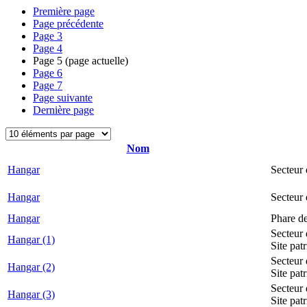
Première page
Page précédente
Page
3
Page
4
Page
5
(page actuelle)
Page
6
Page
7
Page suivante
Dernière page
Nom
Hangar
Secteur 
Hangar
Secteur
Hangar
Phare d
Secteur 
Hangar (1)
Site pat
Secteur 
Hangar (2)
Site pat
Secteur 
Hangar (3)
Site pat