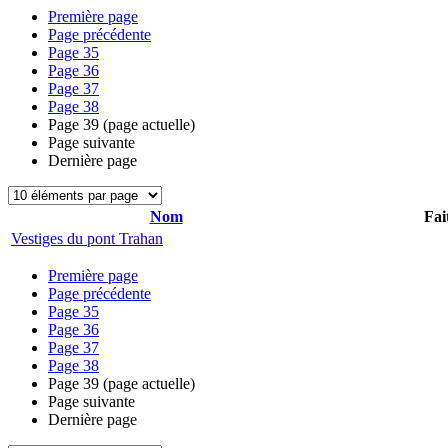
Première page
Page précédente
Page
35
Page
36
Page
37
Page
38
Page
39
(page actuelle)
Page suivante
Dernière page
Nom
Fai
Vestiges du pont Trahan
Première page
Page précédente
Page
35
Page
36
Page
37
Page
38
Page
39
(page actuelle)
Page suivante
Dernière page