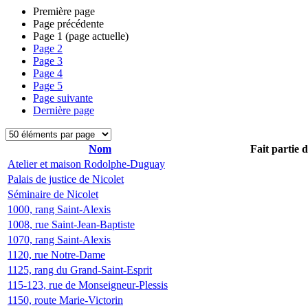
Première page
Page précédente
Page
1
(page actuelle)
Page
2
Page
3
Page
4
Page
5
Page suivante
Dernière page
Nom
Fait partie 
Atelier et maison Rodolphe-Duguay
Palais de justice de Nicolet
Séminaire de Nicolet
1000, rang Saint-Alexis
1008, rue Saint-Jean-Baptiste
1070, rang Saint-Alexis
1120, rue Notre-Dame
1125, rang du Grand-Saint-Esprit
115-123, rue de Monseigneur-Plessis
1150, route Marie-Victorin