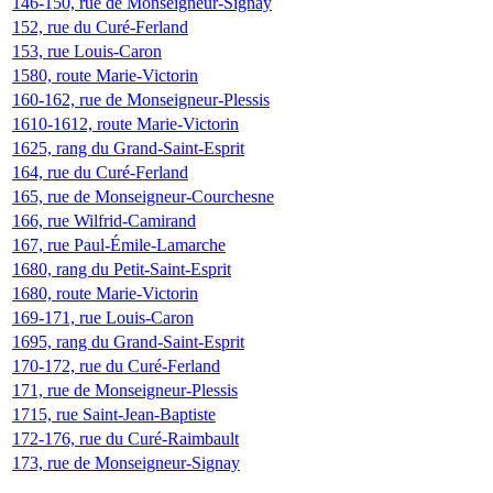
146-150, rue de Monseigneur-Signay
152, rue du Curé-Ferland
153, rue Louis-Caron
1580, route Marie-Victorin
160-162, rue de Monseigneur-Plessis
1610-1612, route Marie-Victorin
1625, rang du Grand-Saint-Esprit
164, rue du Curé-Ferland
165, rue de Monseigneur-Courchesne
166, rue Wilfrid-Camirand
167, rue Paul-Émile-Lamarche
1680, rang du Petit-Saint-Esprit
1680, route Marie-Victorin
169-171, rue Louis-Caron
1695, rang du Grand-Saint-Esprit
170-172, rue du Curé-Ferland
171, rue de Monseigneur-Plessis
1715, rue Saint-Jean-Baptiste
172-176, rue du Curé-Raimbault
173, rue de Monseigneur-Signay