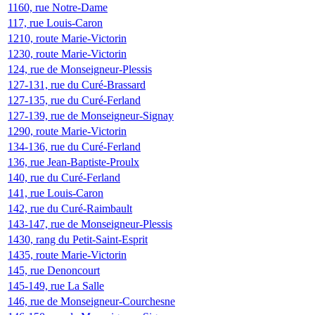
1160, rue Notre-Dame
117, rue Louis-Caron
1210, route Marie-Victorin
1230, route Marie-Victorin
124, rue de Monseigneur-Plessis
127-131, rue du Curé-Brassard
127-135, rue du Curé-Ferland
127-139, rue de Monseigneur-Signay
1290, route Marie-Victorin
134-136, rue du Curé-Ferland
136, rue Jean-Baptiste-Proulx
140, rue du Curé-Ferland
141, rue Louis-Caron
142, rue du Curé-Raimbault
143-147, rue de Monseigneur-Plessis
1430, rang du Petit-Saint-Esprit
1435, route Marie-Victorin
145, rue Denoncourt
145-149, rue La Salle
146, rue de Monseigneur-Courchesne