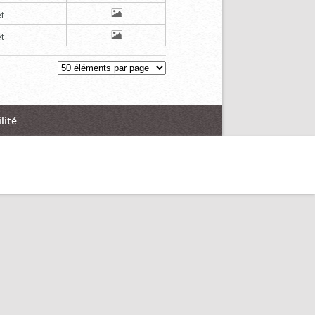
t
t
lité