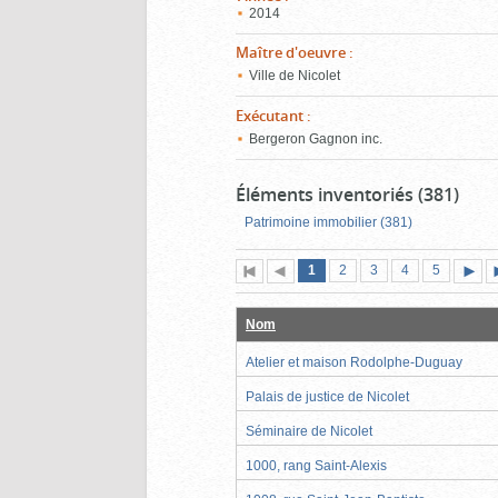
2014
Maître d'oeuvre
:
Ville de Nicolet
Exécutant
:
Bergeron Gagnon inc.
Éléments inventoriés (381)
Patrimoine immobilier (381)
Page
(page
Page
Page
Page
Page
1
Première
2
Page
3
4
5
actuelle)
page
précédente
suiva
Nom
Atelier et maison Rodolphe-Duguay
Palais de justice de Nicolet
Séminaire de Nicolet
1000, rang Saint-Alexis