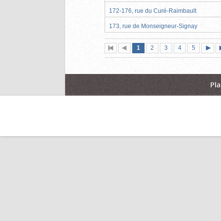
172-176, rue du Curé-Raimbault
173, rue de Monseigneur-Signay
Page
(page
Page
Page
Page
Page
1
Première
2
Page
3
4
5
actuelle)
page
précédente
suiva
Pla