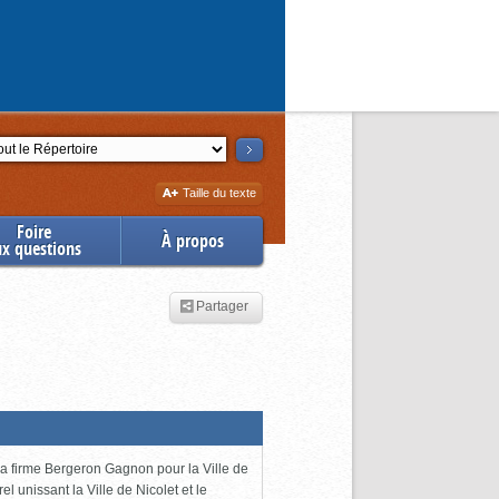
ction
Augmenter
Taille du texte
la
Foire
À propos
ux questions
Partager
 la firme Bergeron Gagnon pour la Ville de
l unissant la Ville de Nicolet et le