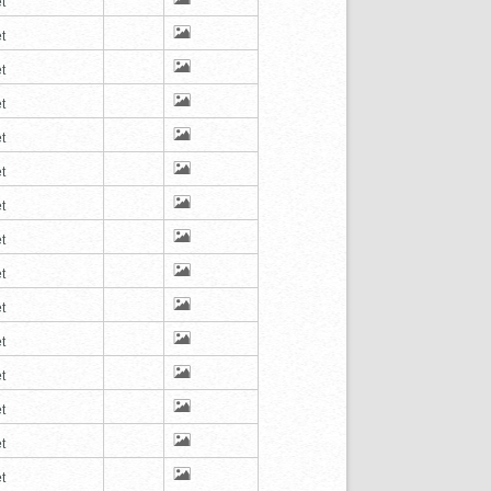
t
t
t
t
t
t
t
t
t
t
t
t
t
t
t