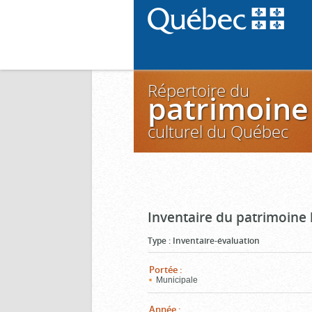
Répertoire du
patrimoine
culturel du Québec
Inventaire du patrimoine 
Type
:
Inventaire-évaluation
Portée
:
Municipale
Année
: