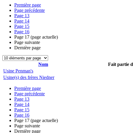
Première page
Page précédente
Page
13
Page
14
Page
15
Page
16
Page
17
(page actuelle)
Page suivante
Dernière page
Nom
Fait partie 
Usine Penman's
Usine(s) des frères Niedner
Première page
Page précédente
Page
13
Page
14
Page
15
Page
16
Page
17
(page actuelle)
Page suivante
Dernière page