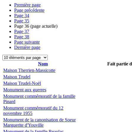
Première page
Page précédente
Page
34
Page
35
Page
36
(page actuelle)
Page
37
Page
38
Page suivante
Dernière page
Nom
Fait partie 
Maison Therrien-Massicotte
Maison Trudel
Maison Trudel-Noël
Monument aux guerres
Monument commémoratif de la famille
Pinard
Monument commémoratif du 12
novembre 1955
Monument de la canonisation de Soeur
Marguerite d'Youville
Monument de la famille Beaulac