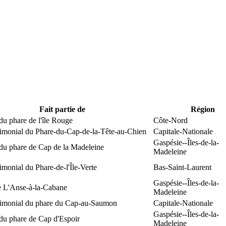
Fait partie de
Région
du phare de l'île Rouge
Côte-Nord
rimonial du Phare-du-Cap-de-la-Tête-au-Chien
Capitale-Nationale
Gaspésie--Îles-de-la-
 du phare de Cap de la Madeleine
Madeleine
rimonial du Phare-de-l'Île-Verte
Bas-Saint-Laurent
Gaspésie--Îles-de-la-
e L'Anse-à-la-Cabane
Madeleine
trimonial du phare du Cap-au-Saumon
Capitale-Nationale
Gaspésie--Îles-de-la-
du phare de Cap d'Espoir
Madeleine