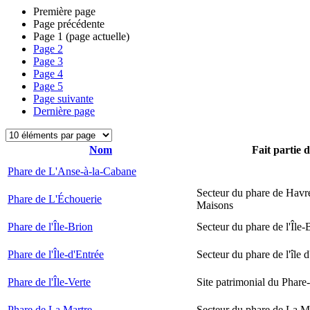
Première page
Page précédente
Page
1
(page actuelle)
Page
2
Page
3
Page
4
Page
5
Page suivante
Dernière page
Nom
Fait partie 
Phare de L'Anse-à-la-Cabane
Secteur du phare de Havr
Phare de L'Échouerie
Maisons
Phare de l'Île-Brion
Secteur du phare de l'Île-
Phare de l'Île-d'Entrée
Secteur du phare de l'île 
Phare de l'Île-Verte
Site patrimonial du Phare-
Phare de La Martre
Secteur du phare de La M