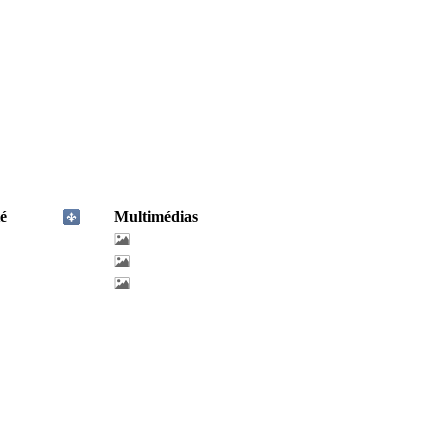
é
Multimédias