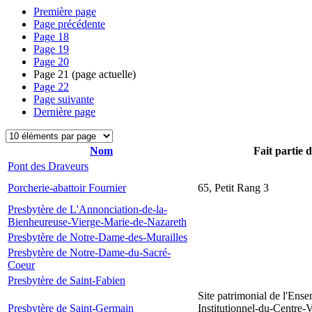
Première page
Page précédente
Page
18
Page
19
Page
20
Page
21
(page actuelle)
Page
22
Page suivante
Dernière page
Nom
Fait partie 
Pont des Draveurs
Porcherie-abattoir Fournier
65, Petit Rang 3
Presbytère de L'Annonciation-de-la-
Bienheureuse-Vierge-Marie-de-Nazareth
Presbytère de Notre-Dame-des-Murailles
Presbytère de Notre-Dame-du-Sacré-
Coeur
Presbytère de Saint-Fabien
Site patrimonial de l'Ens
Presbytère de Saint-Germain
Institutionnel-du-Centre-V