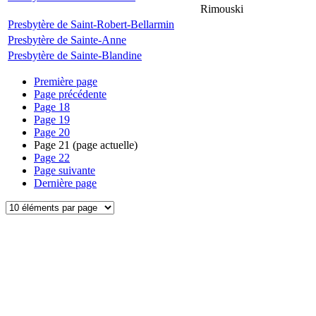
Rimouski
Presbytère de Saint-Robert-Bellarmin
Presbytère de Sainte-Anne
Presbytère de Sainte-Blandine
Première page
Page précédente
Page
18
Page
19
Page
20
Page
21
(page actuelle)
Page
22
Page suivante
Dernière page