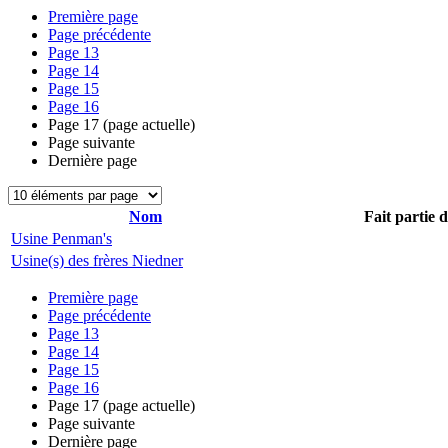
Première page
Page précédente
Page
13
Page
14
Page
15
Page
16
Page
17
(page actuelle)
Page suivante
Dernière page
Nom
Fait partie 
Usine Penman's
Usine(s) des frères Niedner
Première page
Page précédente
Page
13
Page
14
Page
15
Page
16
Page
17
(page actuelle)
Page suivante
Dernière page