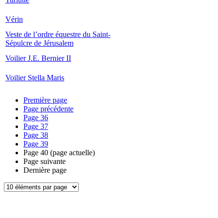
Vérin
Veste de l’ordre équestre du Saint-
Sépulcre de Jérusalem
Voilier J.E. Bernier II
Voilier Stella Maris
Première page
Page précédente
Page
36
Page
37
Page
38
Page
39
Page
40
(page actuelle)
Page suivante
Dernière page