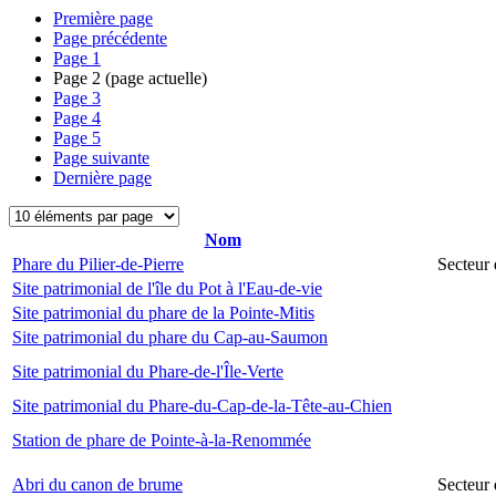
Première page
Page précédente
Page
1
Page
2
(page actuelle)
Page
3
Page
4
Page
5
Page suivante
Dernière page
Nom
Phare du Pilier-de-Pierre
Secteur 
Site patrimonial de l'île du Pot à l'Eau-de-vie
Site patrimonial du phare de la Pointe-Mitis
Site patrimonial du phare du Cap-au-Saumon
Site patrimonial du Phare-de-l'Île-Verte
Site patrimonial du Phare-du-Cap-de-la-Tête-au-Chien
Station de phare de Pointe-à-la-Renommée
Abri du canon de brume
Secteur