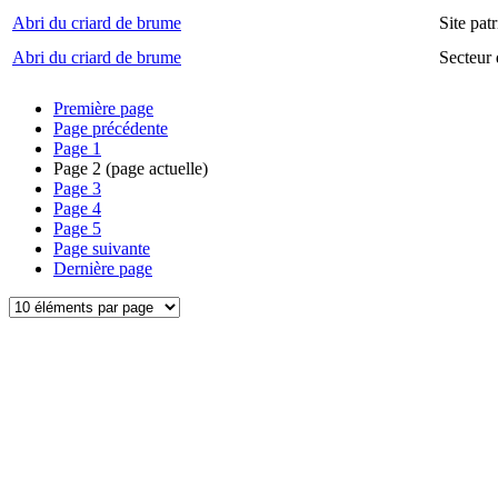
Abri du criard de brume
Site pa
Abri du criard de brume
Secteur
Première page
Page précédente
Page
1
Page
2
(page actuelle)
Page
3
Page
4
Page
5
Page suivante
Dernière page