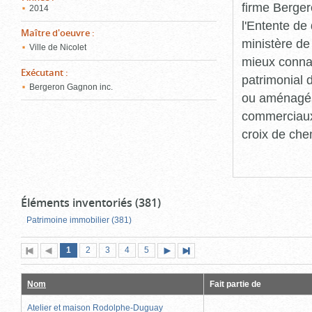
firme Berger
2014
l'Entente de 
Maître d'oeuvre
:
ministère de
Ville de Nicolet
mieux connaît
Exécutant
:
patrimonial d
Bergeron Gagnon inc.
ou aménagés 
commerciaux, 
croix de che
Éléments inventoriés (381)
Patrimoine immobilier (381)
Page
(page
Page
Page
Page
Page
1
Première
2
Page
3
4
5
Page
Dernière
actuelle)
page
précédente
suivante
page
Nom
Fait partie de
Atelier et maison Rodolphe-Duguay