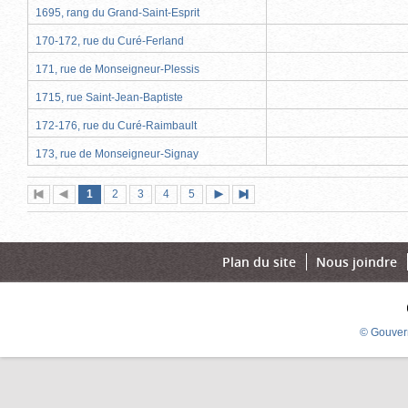
1695, rang du Grand-Saint-Esprit
170-172, rue du Curé-Ferland
171, rue de Monseigneur-Plessis
1715, rue Saint-Jean-Baptiste
172-176, rue du Curé-Raimbault
173, rue de Monseigneur-Signay
Page
(page
Page
Page
Page
Page
1
Première
2
Page
3
4
5
Page
Dernière
actuelle)
page
précédente
suivante
page
Plan du site
Nous joindre
© Gouver