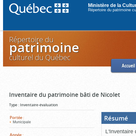
Ministère de la Cult
Répertoire du patrimoine c
Répertoire du
patrimoine
culturel du Québec
Accueil
Inventaire du patrimoine bâti de Nicolet
Type
:
Inventaire-évaluation
Résumé
(Boi
Portée
:
ouve
Municipale
cliq
pou
L'Inventaire 
ferm
Année
: