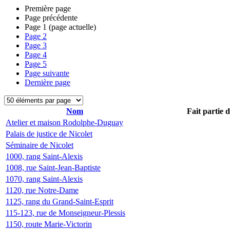
Première page
Page précédente
Page
1
(page actuelle)
Page
2
Page
3
Page
4
Page
5
Page suivante
Dernière page
Nom
Fait partie 
Atelier et maison Rodolphe-Duguay
Palais de justice de Nicolet
Séminaire de Nicolet
1000, rang Saint-Alexis
1008, rue Saint-Jean-Baptiste
1070, rang Saint-Alexis
1120, rue Notre-Dame
1125, rang du Grand-Saint-Esprit
115-123, rue de Monseigneur-Plessis
1150, route Marie-Victorin