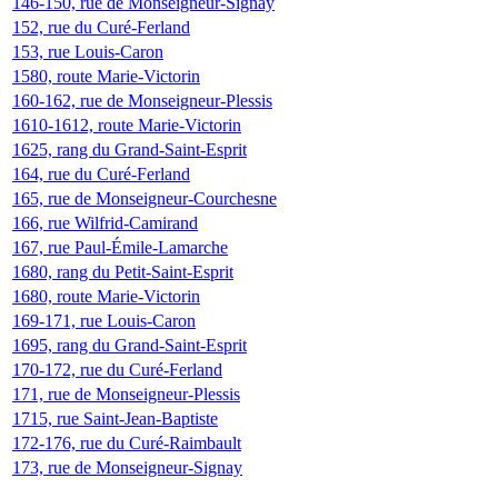
146-150, rue de Monseigneur-Signay
152, rue du Curé-Ferland
153, rue Louis-Caron
1580, route Marie-Victorin
160-162, rue de Monseigneur-Plessis
1610-1612, route Marie-Victorin
1625, rang du Grand-Saint-Esprit
164, rue du Curé-Ferland
165, rue de Monseigneur-Courchesne
166, rue Wilfrid-Camirand
167, rue Paul-Émile-Lamarche
1680, rang du Petit-Saint-Esprit
1680, route Marie-Victorin
169-171, rue Louis-Caron
1695, rang du Grand-Saint-Esprit
170-172, rue du Curé-Ferland
171, rue de Monseigneur-Plessis
1715, rue Saint-Jean-Baptiste
172-176, rue du Curé-Raimbault
173, rue de Monseigneur-Signay