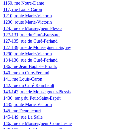
1160, rue Notre-Dame
117, rue Louis-Caron
1210, route Marie-Victorin
1230, route Marie-Victorin
124, rue de Monseigneur-Plessis
127-131, rue du Curé-Brassard
127-135, rue du Curé-Ferland
127-139, rue de Monseigneur-Signay
1290, route Marie-Victorin
134-136, rue du Curé-Ferland
136, rue Jean-Baptiste-Proulx
140, rue du Curé-Ferland
141, rue Louis-Caron
142, rue du Curé-Raimbault
143-147, rue de Monseigneur-Plessis
1430, rang du Petit-Saint-Esprit
1435, route Marie-Victorin
145, rue Denoncourt
145-149, rue La Salle
146, rue de Monseigneur-Courchesne