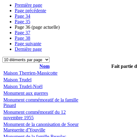
Première page
Page précédente
Page
34
Page
35
Page
36
(page actuelle)
Page
37
Page
38
Page suivante
Dernière page
Nom
Fait partie 
Maison Therrien-Massicotte
Maison Trudel
Maison Trudel-Noël
Monument aux guerres
Monument commémoratif de la famille
Pinard
Monument commémoratif du 12
novembre 1955
Monument de la canonisation de Soeur
Marguerite d'Youville
Monument de la famille Beaulac