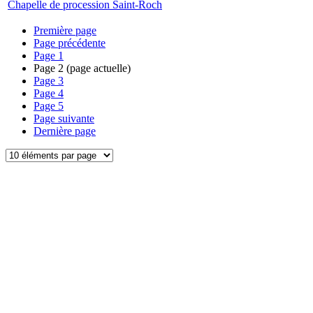
Chapelle de procession Saint-Roch
Première page
Page précédente
Page
1
Page
2
(page actuelle)
Page
3
Page
4
Page
5
Page suivante
Dernière page