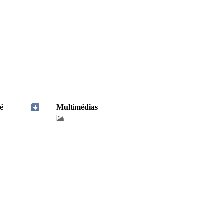
é
Multimédias