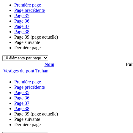
Première page
Page précédente
Page
35
Page
36
Page
37
Page
38
Page
39
(page actuelle)
Page suivante
Dernière page
Nom
Fai
Vestiges du pont Trahan
Première page
Page précédente
Page
35
Page
36
Page
37
Page
38
Page
39
(page actuelle)
Page suivante
Dernière page