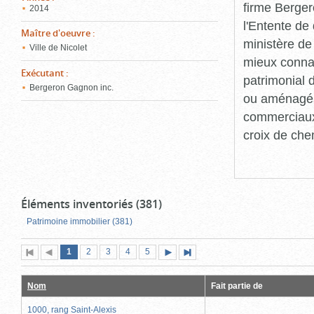
firme Berger
2014
l'Entente de 
Maître d'oeuvre
:
ministère de
Ville de Nicolet
mieux connaît
Exécutant
:
patrimonial d
Bergeron Gagnon inc.
ou aménagés 
commerciaux, 
croix de che
Éléments inventoriés (381)
Patrimoine immobilier (381)
Page
(page
Page
Page
Page
Page
1
Première
2
Page
3
4
5
Page
Dernière
actuelle)
page
précédente
suivante
page
Nom
Fait partie de
1000, rang Saint-Alexis