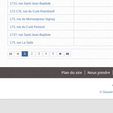
1715, rue Saint-Jean-Baptiste
172-176, rue du Curé-Raimbault
173, rue de Monseigneur-Signay
173, rue du Curé-Ferland
1737, rue Saint-Jean-Baptiste
175, rue La Salle
Page
(page
Page
Page
Page
Page
1
Première
2
Page
3
4
5
Page
Dernière
actuelle)
page
précédente
suivante
page
Plan du site
Nous joindre
© Gouver