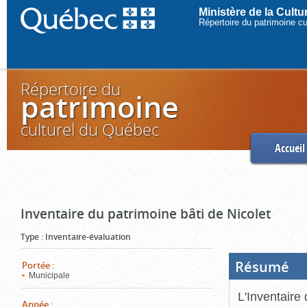
Ministère de la Cult
Répertoire du patrimoine c
Répertoire du
patrimoine
culturel du Québec
Accueil
Inventaire du patrimoine bâti de Nicolet
Type
:
Inventaire-évaluation
Résumé
(Boi
Portée
:
ouve
Municipale
cliq
pou
L'Inventaire 
ferm
Année
: