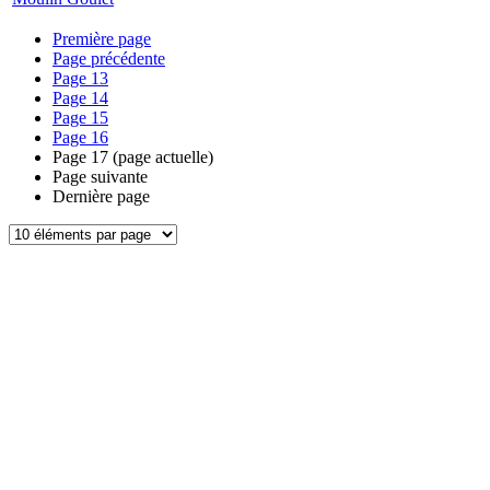
Première page
Page précédente
Page
13
Page
14
Page
15
Page
16
Page
17
(page actuelle)
Page suivante
Dernière page