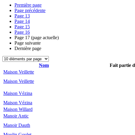
Première page
Page précédente
Page
13
Page
14
Page
15
Page
16
Page
17
(page actuelle)
Page suivante
Dernière page
Nom
Fait partie 
Maison Veillette
Maison Veillette
Maison Vézina
Maison Vézina
Maison Willard
Manoir Antic
Manoir Dauth
Moulin Goulet