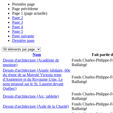
Première page
Page précédente
Page
1
(page actuelle)
Page
2
Page
3
Page
4
Page
5
Page suivante
Dernière page
Nom
Fait partie 
Dessin d'architecture (Académie de
Fonds Charles-Philippe-F
musique)
Baillairgé
Dessin d'architecture (Année jubilaire, 60e
du règne de sa Majesté Victoria reine
Fonds Charles-Philippe-F
d'Angleterre et du Royaume Unie. Le
Baillairgé
pont proposé sur le St. Laurent devant
Québec)
Fonds Charles-Philippe-F
Dessin d'architecture (Arc, tablette)
Baillairgé
Fonds Charles-Philippe-F
Dessin d'architecture (Asile de la Charité)
Baillairgé