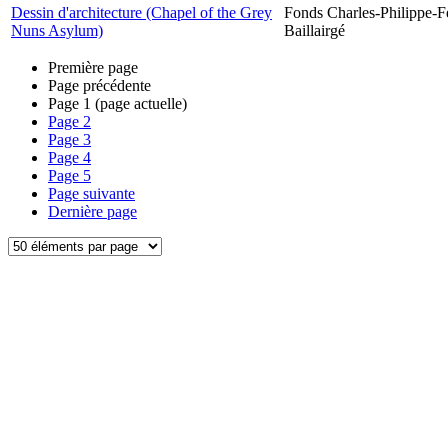
Dessin d'architecture (Chapel of the Grey
Fonds Charles-Philippe-F
Nuns Asylum)
Baillairgé
Première page
Page précédente
Page
1
(page actuelle)
Page
2
Page
3
Page
4
Page
5
Page suivante
Dernière page