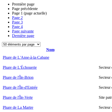
Première page
Page précédente
Page
1
(page actuelle)
Page
2
Page
3
Page
4
Page suivante
Dernière page
Nom
Phare de L'Anse-à-la-Cabane
Phare de L'Échouerie
Secteur
Phare de l'Île-Brion
Secteur 
Phare de l'Île-d'Entrée
Secteur 
Phare de l'Île-Verte
Site pat
Phare de La Martre
Secteur 