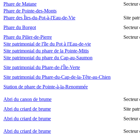
Phare de Matane
Secteur
Phare de Pointe-des-Monts
Phare des Îles-du-Pot-à-l'Eau-de-Vie
Site pat
Phare du Borgot
Secteur
Phare du Pilier-de-Pierre
Secteur 
Site patrimonial de l'île du Pot à l'Eau-de-vie
Site patrimonial du phare de la Pointe-Mitis
Site patrimonial du phare du Cap-au-Saumon
Site patrimonial du Phare-de-l'Île-Verte
Site patrimonial du Phare-du-Cap-de-la-Tête-au-Chien
Station de phare de Pointe-à-la-Renommée
Abri du canon de brume
Secteur
Abri du criard de brume
Site pa
Abri du criard de brume
Secteur
Abri du criard de brume
Secteur