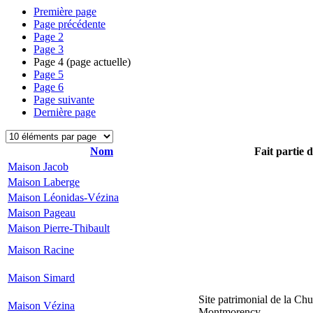
Première page
Page précédente
Page
2
Page
3
Page
4
(page actuelle)
Page
5
Page
6
Page suivante
Dernière page
Nom
Fait partie 
Maison Jacob
Maison Laberge
Maison Léonidas-Vézina
Maison Pageau
Maison Pierre-Thibault
Maison Racine
Maison Simard
Site patrimonial de la Chu
Maison Vézina
Montmorency