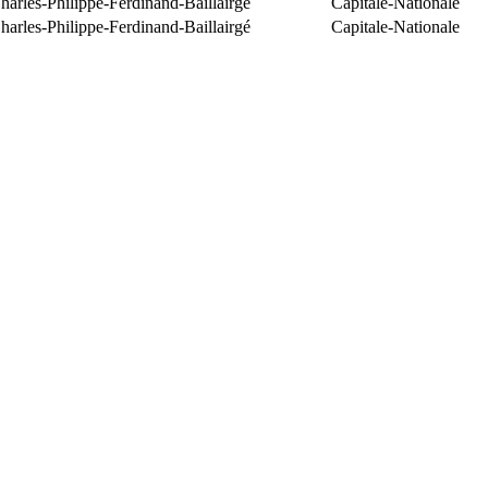
arles-Philippe-Ferdinand-Baillairgé
Capitale-Nationale
arles-Philippe-Ferdinand-Baillairgé
Capitale-Nationale