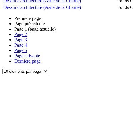
Dessin d'architecture (Asile de la Charité)
Fonds Ch
Dessin d'architecture (Asile de la Charité)
Fonds Ch
Première page
Page précédente
Page
1
(page actuelle)
Page
2
Page
3
Page
4
Page
5
Page suivante
Dernière page