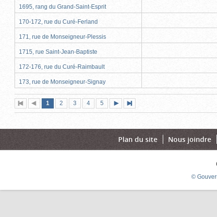
1695, rang du Grand-Saint-Esprit
170-172, rue du Curé-Ferland
171, rue de Monseigneur-Plessis
1715, rue Saint-Jean-Baptiste
172-176, rue du Curé-Raimbault
173, rue de Monseigneur-Signay
Page
(page
Page
Page
Page
Page
1
Première
2
Page
3
4
5
Page
Dernière
actuelle)
page
précédente
suivante
page
Plan du site
Nous joindre
© Gouver