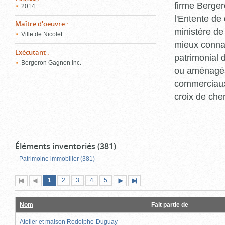
firme Berger
2014
l'Entente de 
Maître d'oeuvre
:
ministère de
Ville de Nicolet
mieux connaît
Exécutant
:
patrimonial d
Bergeron Gagnon inc.
ou aménagés 
commerciaux, 
croix de che
Éléments inventoriés (381)
Patrimoine immobilier (381)
Page
(page
Page
Page
Page
Page
1
Première
2
Page
3
4
5
Page
Dernière
actuelle)
page
précédente
suivante
page
Nom
Fait partie de
Atelier et maison Rodolphe-Duguay