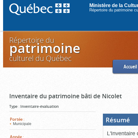
Ministère de la Cult
Répertoire du patrimoine c
Répertoire du
patrimoine
culturel du Québec
Accueil
Inventaire du patrimoine bâti de Nicolet
Type
:
Inventaire-évaluation
Résumé
(Boi
Portée
:
ouve
Municipale
cliq
pou
L'Inventaire 
ferm
Année
: