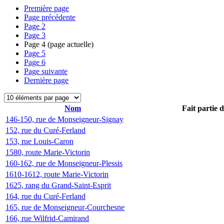
Première page
Page précédente
Page
2
Page
3
Page
4
(page actuelle)
Page
5
Page
6
Page suivante
Dernière page
Nom
Fait partie 
146-150, rue de Monseigneur-Signay
152, rue du Curé-Ferland
153, rue Louis-Caron
1580, route Marie-Victorin
160-162, rue de Monseigneur-Plessis
1610-1612, route Marie-Victorin
1625, rang du Grand-Saint-Esprit
164, rue du Curé-Ferland
165, rue de Monseigneur-Courchesne
166, rue Wilfrid-Camirand