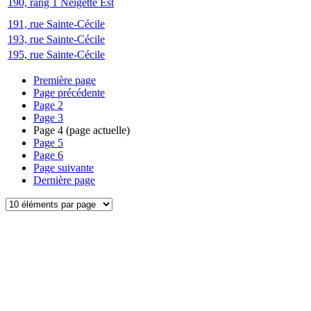
190, rang 1 Neigette Est
191, rue Sainte-Cécile
193, rue Sainte-Cécile
195, rue Sainte-Cécile
Première page
Page précédente
Page
2
Page
3
Page
4
(page actuelle)
Page
5
Page
6
Page suivante
Dernière page