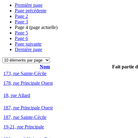
Première page
Page précédente
Page
2
Page
3
Page
4
(page actuelle)
Page
5
Page
6
Page suivante
Dernière page
Nom
Fait partie 
173, rue Sainte-Cécile
178, rue Principale Ouest
18, rue Allard
187, rue Principale Ouest
187, rue Sainte-Cécile
19-21, rue Principale