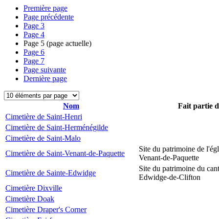
Première page
Page précédente
Page
3
Page
4
Page
5
(page actuelle)
Page
6
Page
7
Page suivante
Dernière page
Nom
Fait partie 
Cimetière de Saint-Henri
Cimetière de Saint-Herménégilde
Cimetière de Saint-Malo
Site du patrimoine de l'égl
Cimetière de Saint-Venant-de-Paquette
Venant-de-Paquette
Site du patrimoine du can
Cimetière de Sainte-Edwidge
Edwidge-de-Clifton
Cimetière Dixville
Cimetière Doak
Cimetière Draper's Corner