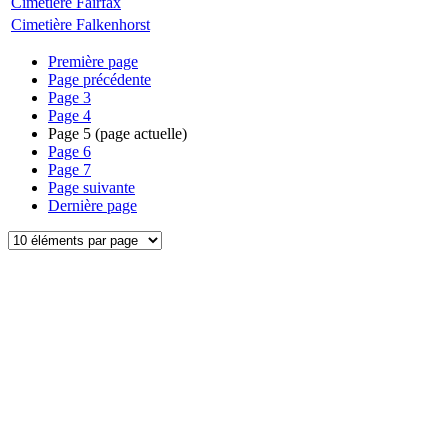
Cimetière Fairfax
Cimetière Falkenhorst
Première page
Page précédente
Page
3
Page
4
Page
5
(page actuelle)
Page
6
Page
7
Page suivante
Dernière page