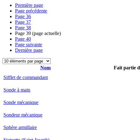
Première page
Page précédente
Page
36
Page
37
Page
38
Page
39
(page actuelle)
Page
40
Page suivante
Dernière page
Nom
Fait partie 
Sifflet de commandant
Sonde à main
Sonde mécanique
Sondeur mécanique
Sphère armillaire
Statuette (Saint Joseph)