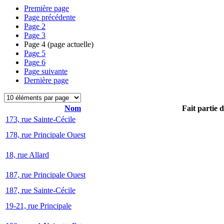
Première page
Page précédente
Page
2
Page
3
Page
4
(page actuelle)
Page
5
Page
6
Page suivante
Dernière page
Nom
Fait partie 
173, rue Sainte-Cécile
178, rue Principale Ouest
18, rue Allard
187, rue Principale Ouest
187, rue Sainte-Cécile
19-21, rue Principale