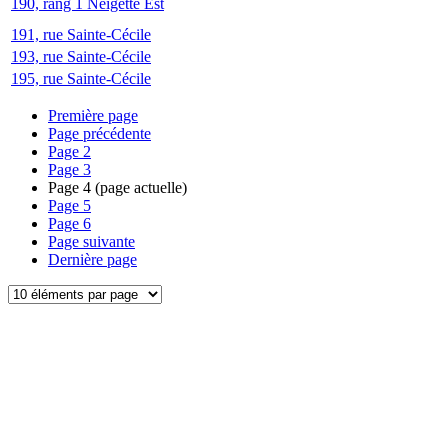
190, rang 1 Neigette Est
191, rue Sainte-Cécile
193, rue Sainte-Cécile
195, rue Sainte-Cécile
Première page
Page précédente
Page
2
Page
3
Page
4
(page actuelle)
Page
5
Page
6
Page suivante
Dernière page