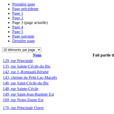
Première page
Page précédente
Page
1
Page
2
Page
3
(page actuelle)
Page
4
Page
5
Page suivante
Dernière page
Nom
Fait partie 
129, rue Principale
135, rue Sainte-Cécile-du-Bic
142, rue J.-Romuald-Bérubé
143, chemin du Petit-Lac-Macpès
146, rue Saint-Cécile-du-Bic
148, rue Sainte-Cécile
149, rue Saint-Jean-Baptiste Est
169, rue Notre-Dame Est
170, rue Principale Ouest