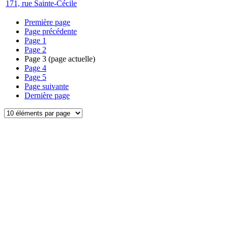
171, rue Sainte-Cécile
Première page
Page précédente
Page
1
Page
2
Page
3
(page actuelle)
Page
4
Page
5
Page suivante
Dernière page